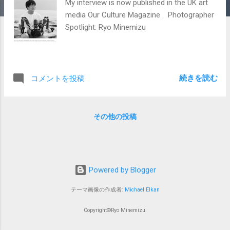
My interview is now published in the UK art
media Our Culture Magazine . Photographer
Spotlight: Ryo Minemizu
続きを読む
コメントを投稿
その他の投稿
Powered by Blogger
テーマ画像の作成者:
Michael Elkan
Copyright©Ryo Minemizu.