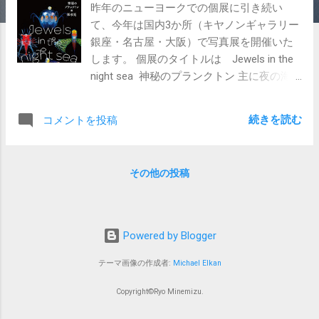
昨年のニューヨークでの個展に引き続い
て、今年は国内3か所（キヤノンギャラリー
銀座・名古屋・大阪）で写真展を開催いた
します。 個展のタイトルは Jewels in the
night sea 神秘のプランクトン 主に夜の海
で撮影したプランクトンたちの知られざる
姿を写真に収めました。 今回はニューヨー
続きを読む
コメントを投稿
クの展示作品とは違いスクエアや大判作品
も交えた新たな作品を展示しています。 プ
リントは凸版印刷株式会社、展示は株式会
その他の投稿
社フレームマンに製作していただきまし
た。 生き物たちの知られざる姿を皆さん是
非見に来てください。 写真展 Jewels in
the night sea 神秘のプランクトン 2018年8
Powered by Blogger
月20日（月）～8月29日（水） ＊8/26(日)は
キヤノンギャラリー銀座の休業日です。ご
テーマ画像の作成者:
Michael Elkan
注意ください。 キヤノンギャラリー銀座 所
Copyright©Ryo Minemizu.
在地： 〒 104-0061 東京都中央区銀座3-9-
7 トレランス銀座ビルディング1F アクセ