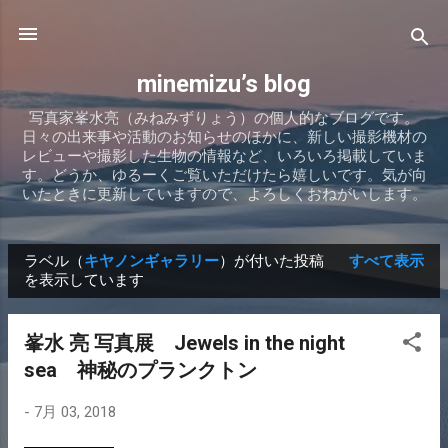
スキップしてメイン コンテンツに移動
minemizu’s blog
写真家峯水亮（みねみずりょう）の個人的なブログです。
日々の出来事や活動のお知らせのほかに、新しい撮影機材の
レビューや撮影した生物の情報など、いろいろ掲載していま
す。どうか、ゆるーくご覧いただけたら嬉しいです。気が向
いたときに更新していますので、よろしくおねがいします。
ラベル（
キヤノンギャラリー
）が付いた投稿
すべて表示
投
を表示しています
稿
峯水 亮 写真展 Jewels in the night
sea 神秘のプランクトン
-
7月 03, 2018