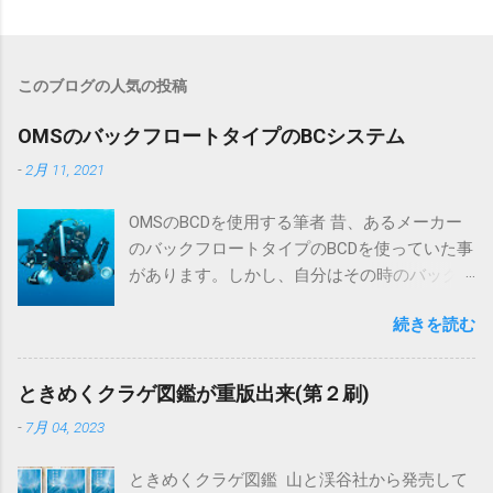
コ
メ
ン
このブログの人気の投稿
ト
OMSのバックフロートタイプのBCシステム
-
2月 11, 2021
OMSのBCDを使用する筆者 昔、あるメーカー
のバックフロートタイプのBCDを使っていた事
があります。しかし、自分はその時のバック
フロートの印象が正直言ってあまり良くあり
続きを読む
ませんでした。そのBCのハーネスが壊れたの
をきっかけに、その後はいろんなメーカーの
ジャケットタイプをとっかえひっかえ着用し
ときめくクラゲ図鑑が重版出来(第２刷)
ていました。耐久性やインフレーターの使い
-
7月 04, 2023
勝手などにはそれぞれ優劣あるとしても、あ
る程度のフィット感さえあればフィンワーク
ときめくクラゲ図鑑 山と渓谷社から発売して
やトリムの調整などで無難に使いこなせてい