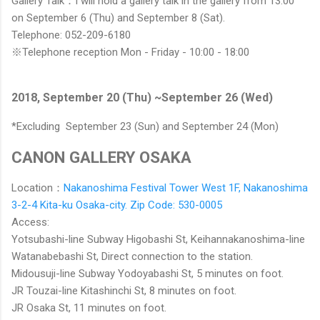
Gallery Talk：I will hold a gallery talk in the gallery from 13:00
on September 6 (Thu) and September 8 (Sat).
Telephone: 052-209-6180
※Telephone reception Mon - Friday - 10:00 - 18:00
2018, September 20 (Thu) ~September 26 (Wed)
*Excluding September 23 (Sun) and September 24 (Mon)
CANON GALLERY OSAKA
Location：
Nakanoshima Festival Tower West 1F, Nakanoshima
3-2-4 Kita-ku Osaka-city. Zip Code: 530-0005
Access:
Yotsubashi-line Subway Higobashi St, Keihannakanoshima-line
Watanabebashi St, Direct connection to the station.
Midousuji-line Subway Yodoyabashi St, 5 minutes on foot.
JR Touzai-line Kitashinchi St, 8 minutes on foot.
JR Osaka St, 11 minutes on foot.