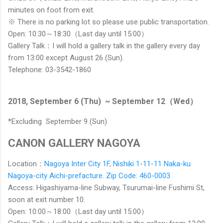
minutes on foot from exit.
※ There is no parking lot so please use public transportation.
Open: 10:30～18:30（Last day until 15:00）
Gallery Talk：I will hold a gallery talk in the gallery every day
from 13:00 except August 26 (Sun).
Telephone: 03-3542-1860
2018, September 6 (Thu) ~ September 12（Wed）
*Excluding September 9 (Sun)
CANON GALLERY NAGOYA
Location：
Nagoya Inter City 1F, Nishiki 1-11-11 Naka-ku
Nagoya-city Aichi-prefacture. Zip Code: 460-0003
Access: Higashiyama-line Subway, Tsurumai-line Fushimi St,
soon at exit number 10.
Open: 10:00～18:00（Last day until 15:00）