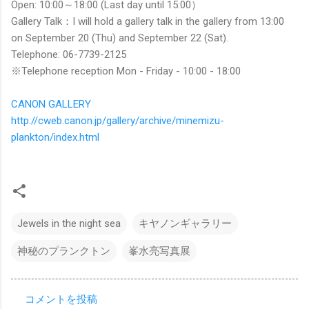
Open: 10:00～18:00 (Last day until 15:00）
Gallery Talk：I will hold a gallery talk in the gallery from 13:00
on September 20 (Thu) and September 22 (Sat).
Telephone: 06-7739-2125
※Telephone reception Mon - Friday - 10:00 - 18:00
CANON GALLERY
http://cweb.canon.jp/gallery/archive/minemizu-
plankton/index.html
Jewels in the night sea
キヤノンギャラリー
神秘のプランクトン
峯水亮写真展
コメントを投稿