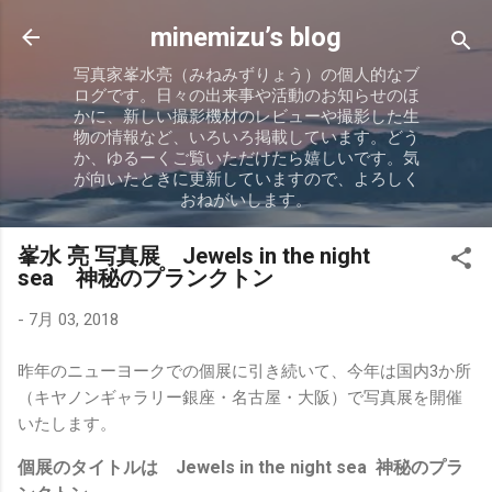
スキップしてメイン コンテンツに移動
minemizu’s blog
写真家峯水亮（みねみずりょう）の個人的なブ
ログです。日々の出来事や活動のお知らせのほ
かに、新しい撮影機材のレビューや撮影した生
物の情報など、いろいろ掲載しています。どう
か、ゆるーくご覧いただけたら嬉しいです。気
が向いたときに更新していますので、よろしく
おねがいします。
峯水 亮 写真展 Jewels in the night
sea 神秘のプランクトン
-
7月 03, 2018
昨年のニューヨークでの個展に引き続いて、今年は国内3か所
（キヤノンギャラリー銀座・名古屋・大阪）で写真展を開催
いたします。
個展のタイトルは Jewels in the night sea 神秘のプラ