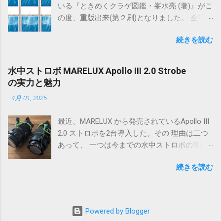
いる『ときめくクラゲ図鑑・峯水亮 (著)』がこ
たのもあって、正直言うとどれもあまり大き
の度、重版出来(第２刷)となりました。 全128
くは変わらないと思っていました。ただ、ウ
ページ, 20.8 x 14.8 x 1.2 cm, ソフトカバー
エットスーツの時とドライスーツの時ではサ
続きを読む
イズ感覚が異なるので、一つのBCDで両方に対
応するには限界を感じていたので、近ごろは
ウエット用とドライ用のそれぞれのBCDを持っ
水中ストロボ MARELUX Apollo III 2.0 Strobe
て使い分けていました。 今回、 OMS JAPAN
の実力と魅力
からバックフロートタイプのBCDを使ってみ
-
4月 01, 2025
ませんか？というお話を頂き、正直言うと使
ってみて自分に合わなければお断りしようと
最近、MARELUX から発売されているApollo III
思っていました。でも、実際に海で使わせて
2.0 ストロボを2台導入した。その 理由は二つ
もらうと、バックフロートタイプへの自分の
あって、 一つは今までの水中ストロボの常識
抱いていたイメージが完全に間違っていたと
を覆す、その驚異的な連射性能。もう一つは
気づきました。 Ocean Management Systems
続きを読む
ハイスピードシンクロ(HSS)撮影ができること
まず、最初に感じたことは、タンクにセット
だ。 その 連射性能と特性がどれほどのもの
した状態で背負う時に、両腕がすんなり腕が
か、HSSでどんな撮影が可能になるのか、実際
通るのがとても快適です。最近まで使ってい
に水中で試してみたので、その結果をご覧い
た別のBCDは、背負った時のサイズ感こそ気に
Powered by Blogger
ただきたい。 ＊テスト結果はあくまで Apollo