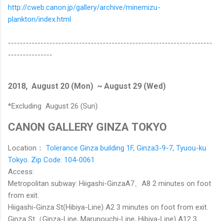
http://cweb.canon.jp/gallery/archive/minemizu-
plankton/index.html
---------------------------------------------------------------------
---------------
2018, August 20 (Mon) ~ August 29 (Wed)
*Excluding August 26 (Sun)
CANON GALLERY GINZA TOKYO
Location：
Tolerance Ginza building 1F, Ginza3-9-7, Tyuou-ku
Tokyo. Zip Code: 104-0061
Access:
Metropolitan subway: Hiigashi-GinzaA7、A8 2 minutes on foot
from exit.
Hiigashi-Ginza St(Hibiya-Line) A2 3 minutes on foot from exit.
Ginza St（Ginza-Line, Marunouchi-Line, Hibiya-Line) A12 3